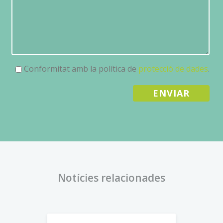
restringido, recordar los elementos que integran un
pedido, realizar el proceso de compra de un pedido,
realizar la solicitud de inscripción o participación en un
evento, utilizar elementos de seguridad durante la
navegación, almacenar contenidos para la difusión de
videos o sonido o compartir contenidos a través de redes
Conformitat amb la política de
protecció de dades
.
sociales
Cookies de personalización
: Son aquéllas que
permiten al usuario acceder al servicio con algunas
características de carácter general predefinidas en
función de una serie de criterios en el terminal del
usuario como por ejemplo serian el idioma, el tipo de
navegador a través del cual accede al servicio, la
configuración regional desde donde accede al servicio,
etc.
Notícies relacionades
III. Cookies utilizadas en las webs de FOMENTO
BENICÀSSIM ,S.A.