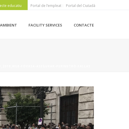
ecte educatiu
Portal de l’empleat
Portal del Ciutadà
 AMBIENT
FACILITY SERVICES
CONTACTE
03_2019_WEB-FOVASA-ASEGURAR-PERIMETRO-FALLAS