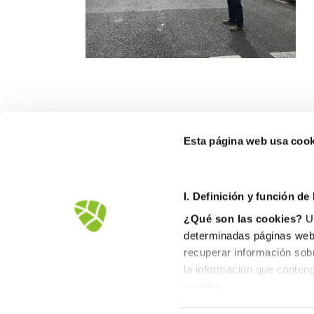
Esta página web usa cook
I. D
efinición y función de
¿Qué son las cookies?
Un
determinadas páginas web.
recuperar información sob
la información que conteng
Avd.Comarques Pais Valencià, 39
usuario.
46930 Quart de Poblet
II. Tipos de cookies
tel. +
961 53 73 01