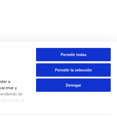
Permitir todas
Permitir la selección
eder a
Denegar
macenar y
pendiendo de
Contacte
 reconocer al
Avís Legal
Política de Privacitat