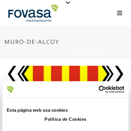
MURO-DE-ALCOY
HOME
»
MURO DE ALCOY
»
MURO-DE-ALCOY
30 November, 2017
Esta página web usa cookies
Política de Cookies