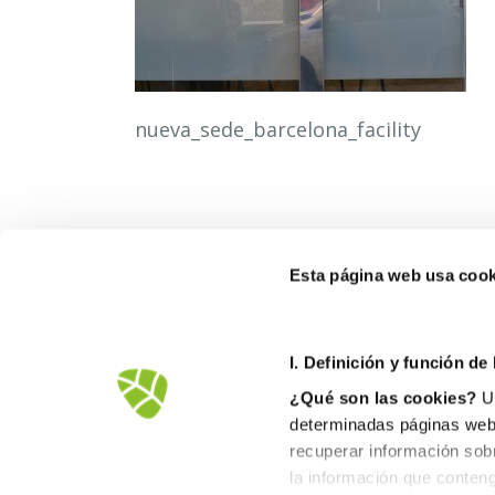
nueva_sede_barcelona_facility
Esta página web usa cook
I. D
efinición y función de
¿Qué son las cookies?
Un
determinadas páginas web.
recuperar información sob
la información que conteng
Avd.Comarques Pais Valencià, 39