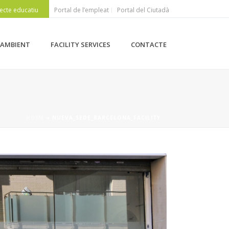
ecte educatiu
Portal de l’empleat
Portal del Ciutadà
 AMBIENT
FACILITY SERVICES
CONTACTE
HOME
»
NUEVA_SEDE_BARCELONA_FACILITY