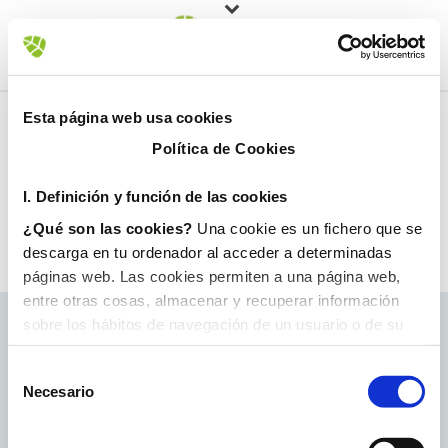
Esta página web usa cookies
Política de Cookies
I. D
efinición y función de las cookies
¿Qué son las cookies?
Una cookie es un fichero que se
descarga en tu ordenador al acceder a determinadas
páginas web. Las cookies permiten a una página web,
entre otras cosas, almacenar y recuperar información
sobre los hábitos de navegación de un usuario o de su
equipo y, dependiendo de la información que contengan y
de la forma en que utilice su equipo, pueden utilizarse
Necesario
para reconocer al usuario.
II. Tipos de cookies