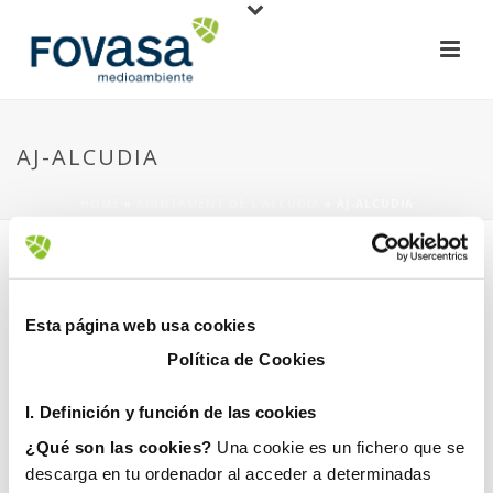
AJ-ALCUDIA
HOME
»
AJUNTAMENT DE L’ALCUDIA
»
AJ-ALCUDIA
Esta página web usa cookies
Política de Cookies
1 julio, 2024
I. D
efinición y función de las cookies
¿Qué son las cookies?
Una cookie es un fichero que se
descarga en tu ordenador al acceder a determinadas