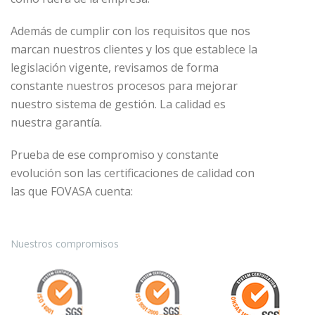
publicidad personalizada.
Además, los terceros prestadores de servicios con los
Además de cumplir con los requisitos que nos
que hemos contratado algún servicio para el que es
marcan nuestros clientes y los que establece la
necesaria la utilización de cookies son:
legislación vigente, revisamos de forma
constante nuestros procesos para mejorar
nuestro sistema de gestión. La calidad es
nuestra garantía.
Prueba de ese compromiso y constante
evolución son las certificaciones de calidad con
las que FOVASA cuenta:
Nuestros compromisos