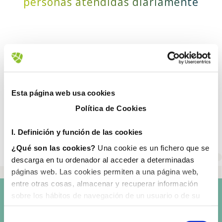
personas atendidas diariamente
74
Esta página web usa cookies
municipios donde operamos
Política de Cookies
I. D
efinición y función de las cookies
¿Qué son las cookies?
Una cookie es un fichero que se
descarga en tu ordenador al acceder a determinadas
páginas web. Las cookies permiten a una página web,
entre otras cosas, almacenar y recuperar información
sobre los hábitos de navegación de un usuario o de su
equipo y, dependiendo de la información que contengan y
de la forma en que utilice su equipo, pueden utilizarse