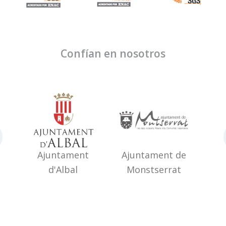
Confían en nosotros
Ajuntament
Ajuntament de
Ajunta
d'Albal
Monstserrat
Muro d'