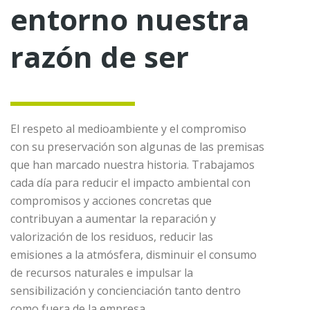
entorno nuestra
función de una serie de criterios en el terminal del
usuario como por ejemplo serian el idioma, el tipo de
navegador a través del cual accede al servicio, la
razón de ser
configuración regional desde donde accede al servicio,
etc.
III. Cookies utilizadas en las webs de FOMENTO
BENICÀSSIM ,S.A.
El respeto al medioambiente y el compromiso
con su preservación son algunas de las premisas
En las webs de FOMENTO BENICÀSSIM ,S.A.
que han marcado nuestra historia. Trabajamos
normalmente, utilizamos cookies propias estrictamente
cada día para reducir el impacto ambiental con
necesarias para mantenimiento de la sesión.
compromisos y acciones concretas que
La información que facilitan las cookies nos puede
contribuyan a aumentar la reparación y
ayudar a ofrecerle una mejor experiencia de usuario
valorización de los residuos, reducir las
cuando visita nuestros sitios web. La información que
emisiones a la atmósfera, disminuir el consumo
guardan nuestras cookies no se utiliza para identificarle,
de recursos naturales e impulsar la
ni para enviarle publicidad por correo electrónico o correo
sensibilización y concienciación tanto dentro
postal. Además, no utilizamos cookies para enviar
como fuera de la empresa.