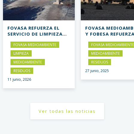
RZA EL
FOVASA MEDIOAMBIENTE
FOVAS
IMPIEZA
Y FOBESA REFUERZAN SU
PRESE
IESTAS DE
PAPEL CLAVE EN LA
PRESE
BIENTE
FOVASA MEDIOAMBIENTE
EL CI
TIANOS DE
PROTECCIÓN DEL
NUEVO
OY
LITORAL DURANTE SAN
VALÈN
MEDIOAMBIENTE
FOVA
JUAN
RESIDUOS
MANT
27 junio, 2025
MEDI
RECIC
6 junio, 
Ver todas las noticias