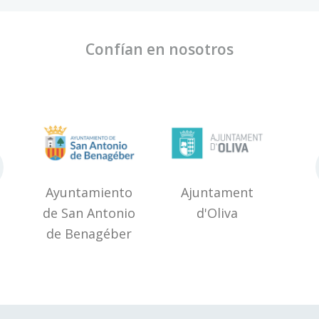
Confían en nosotros
untamiento
Ajuntament
Ayuntamient
San Antonio
d'Oliva
de Requena
 Benagéber