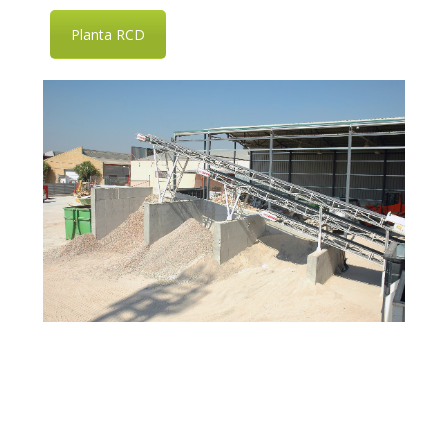
estadístico de la utilización que hacen los usuarios del
servicio ofertado. Para ello se analiza su navegación en
Planta RCD
nuestra página web con el fin de mejorar la oferta de
productos o servicios que le ofrecemos.
Cookies publicitarias
: Son aquéllas que permiten la
gestión, de la forma más eficaz posible, de los espacios
publicitarios que, en su caso, el editor haya incluido en
una página web, aplicación o plataforma desde la que
presta el servicio solicitado en base a criterios como el
contenido editado o la frecuencia en la que se muestran
los anuncios.
Cookies de publicidad comportamental
: Son
aquéllas que permiten la gestión, de la forma más eficaz
posible, de los espacios publicitarios que, en su caso, el
editor haya incluido en una página web, aplicación o
plataforma desde la que presta el servicio solicitado.
Estas cookies almacenan información del
comportamiento de los usuarios obtenida a través de la
observación continuada de sus hábitos de navegación, lo