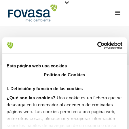
AYUNTAMIENTO DE SAN ANTONIO
DE BENAGÉBER
HOME
»
AYUNTAMIENTO DE SAN ANTONIO DE BENAGÉBER
Esta página web usa cookies
Política de Cookies
I. D
efinición y función de las cookies
¿Qué son las cookies?
Una cookie es un fichero que se
descarga en tu ordenador al acceder a determinadas
páginas web. Las cookies permiten a una página web,
1 julio, 2024
entre otras cosas, almacenar y recuperar información
sobre los hábitos de navegación de un usuario o de su