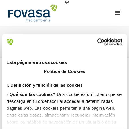
AYUNTAMIENTO DE VALENCIA
HOME
»
AYUNTAMIENTO DE VALENCIA
Esta página web usa cookies
Política de Cookies
I. D
efinición y función de las cookies
¿Qué son las cookies?
Una cookie es un fichero que se
descarga en tu ordenador al acceder a determinadas
20 diciembre, 2017
páginas web. Las cookies permiten a una página web,
entre otras cosas, almacenar y recuperar información
sobre los hábitos de navegación de un usuario o de su
equipo y, dependiendo de la información que contengan y