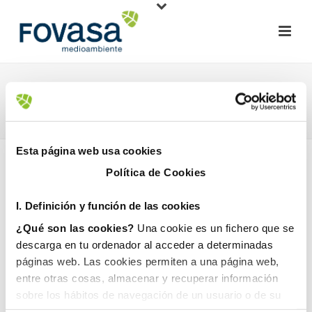
FUNDACIÓN TRINIDAD ALFONSO
HOME
»
FUNDACIÓN TRINIDAD ALFONSO
Esta página web usa cookies
Política de Cookies
I. D
efinición y función de las cookies
¿Qué son las cookies?
Una cookie es un fichero que se
descarga en tu ordenador al acceder a determinadas
1 diciembre, 2017
páginas web. Las cookies permiten a una página web,
entre otras cosas, almacenar y recuperar información
sobre los hábitos de navegación de un usuario o de su
equipo y, dependiendo de la información que contengan y