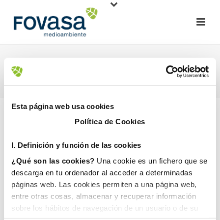
LA VALL DE LAGUAR
HOME
»
LA VALL DE LAGUAR
Esta página web usa cookies
Política de Cookies
I. D
efinición y función de las cookies
¿Qué son las cookies?
Una cookie es un fichero que se
descarga en tu ordenador al acceder a determinadas
1 julio, 2024
páginas web. Las cookies permiten a una página web,
entre otras cosas, almacenar y recuperar información
sobre los hábitos de navegación de un usuario o de su
equipo y, dependiendo de la información que contengan y