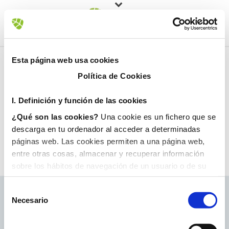
Esta página web usa cookies
Política de Cookies
I. D
efinición y función de las cookies
¿Qué son las cookies?
Una cookie es un fichero que se
descarga en tu ordenador al acceder a determinadas
páginas web. Las cookies permiten a una página web,
entre otras cosas, almacenar y recuperar información
sobre los hábitos de navegación de un usuario o de su
equipo y, dependiendo de la información que contengan y
de la forma en que utilice su equipo, pueden utilizarse
Necesario
para reconocer al usuario.
II. Tipos de cookies