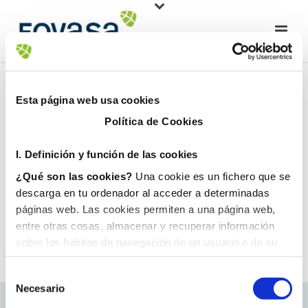
Esta página web usa cookies
Política de Cookies
I. D
efinición y función de las cookies
¿Qué son las cookies?
Una cookie es un fichero que se
descarga en tu ordenador al acceder a determinadas
páginas web. Las cookies permiten a una página web,
entre otras cosas, almacenar y recuperar información
sobre los hábitos de navegación de un usuario o de su
equipo y, dependiendo de la información que contengan y
de la forma en que utilice su equipo, pueden utilizarse
Necesario
para reconocer al usuario.
II. Tipos de cookies