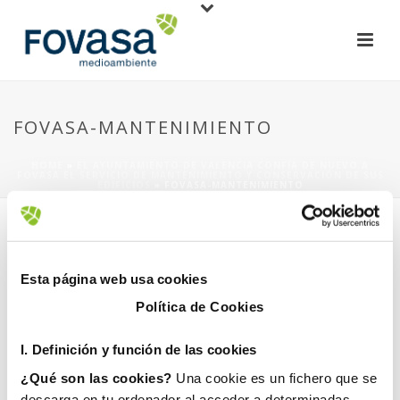
FOVASA-MANTENIMIENTO
HOME
»
EL AYUNTAMIENTO DE VALENCIA CONFÍA DE NUEVO A
FOVASA EL SERVICIO DE MANTENIMIENTO Y CONSERVACIÓN DE SUS
EDIFICIOS
»
FOVASA-MANTENIMIENTO
Esta página web usa cookies
Política de Cookies
27 noviembre, 2017
I. D
efinición y función de las cookies
¿Qué son las cookies?
Una cookie es un fichero que se
descarga en tu ordenador al acceder a determinadas