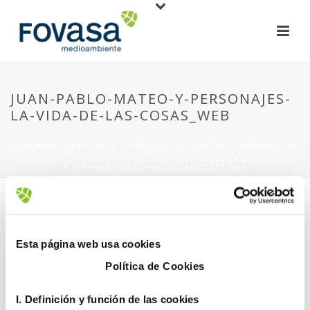
JUAN-PABLO-MATEO-Y-PERSONAJES-
LA-VIDA-DE-LAS-COSAS_WEB
HOME
»
ESCOLARES DE LA COMUNIDAD VALENCIANA CONTARÁN CON
‘LA VIDA DE LAS COSAS’, UN REVOLUCIONARIO PROYECTO
EDUCATIVO DE CONCIENCIACIÓN AMBIENTAL
»
JUAN-PABLO-MATEO-
Y-PERSONAJES-LA-VIDA-DE-LAS-COSAS_WEB
Esta página web usa cookies
Política de Cookies
16 abril, 2019
I. D
efinición y función de las cookies