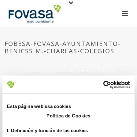
FOBESA-FOVASA-AYUNTAMIENTO-
BENICSSIM.-CHARLAS-COLEGIOS
HOME
»
FOBESA Y FOVASA REAFIRMAN SU COMPROMISO CON LA
EDUCACIÓN Y EL MEDIOAMBIENTE
»
FOBESA-FOVASA-
AYUNTAMIENTO-BENICSSIM.-CHARLAS-COLEGIOS
Esta página web usa cookies
Política de Cookies
21 marzo, 2019
I. D
efinición y función de las cookies