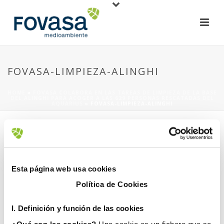
FOVASA-LIMPIEZA-ALINGHI
HOME
»
FOVASA COLABORA EN LAS TAREAS DE LIMPIEZA DE LA BASE
DEL ALINGHI PARA ACOGER A LAS 629 PERSONAS RESCATADAS DEL
AQUARIUS
»
FOVASA-LIMPIEZA-ALINGHI
Esta página web usa cookies
Política de Cookies
14 junio, 2018
I. D
efinición y función de las cookies
¿Qué son las cookies?
Una cookie es un fichero que se