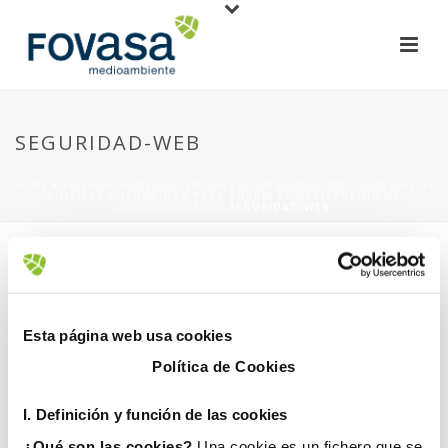
SEGURIDAD-WEB
HOME
»
FOVASA DESPLIEGA EN CHESTE UN DISPOSITIVO ESPECIAL DE
LIMPIEZA Y SEGURIDAD PARA CUBRIR EL GRAN PREMIO DE
MOTOCICLISMO
»
SEGURIDAD-WEB
Esta página web usa cookies
Política de Cookies
18 noviembre, 2019
I. D
efinición y función de las cookies
¿Qué son las cookies?
Una cookie es un fichero que se