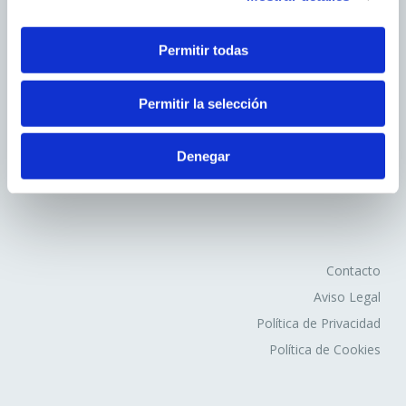
2. En función de la duración de la cookie:
Permitir todas
Cookies de sesión
: Son un tipo de cookies diseñadas
para recabar y almacenar datos mientras el usuario
Avd.Comarques Pais Valencià, 39
Permitir la selección
accede a una página web.
46930 Quart de Poblet
Cookies persistentes
: Son un tipo de cookies en el
tel. +
961 53 73 01
que los datos siguen almacenados en el terminal y
Denegar
info@fovasa.com
pueden ser accedidos y tratados durante un periodo
definido por el responsable de la cookie, y que puede ir
de unos minutos a varios años.
3. En función de la finalidad de la cookie:
Contacto
Aviso Legal
Cookies de análisis
: Son aquéllas que bien tratadas
Política de Privacidad
por nosotros o por terceros, nos permiten cuantificar el
Política de Cookies
número de usuarios y así realizar la medición y análisis
estadístico de la utilización que hacen los usuarios del
servicio ofertado. Para ello se analiza su navegación en