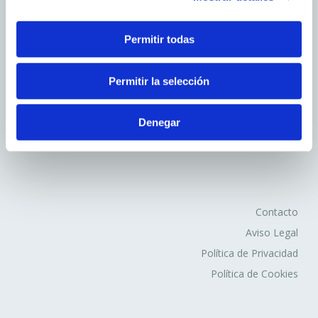
2. En función de la duración de la cookie:
Permitir todas
Cookies de sesión
: Son un tipo de cookies diseñadas
para recabar y almacenar datos mientras el usuario
Avd.Comarques Pais Valencià, 39
Permitir la selección
accede a una página web.
46930 Quart de Poblet
Cookies persistentes
: Son un tipo de cookies en el
tel. +
961 53 73 01
que los datos siguen almacenados en el terminal y
Denegar
info@fovasa.com
pueden ser accedidos y tratados durante un periodo
definido por el responsable de la cookie, y que puede ir
de unos minutos a varios años.
3. En función de la finalidad de la cookie:
Contacto
Aviso Legal
Cookies de análisis
: Son aquéllas que bien tratadas
Política de Privacidad
por nosotros o por terceros, nos permiten cuantificar el
Política de Cookies
número de usuarios y así realizar la medición y análisis
estadístico de la utilización que hacen los usuarios del
servicio ofertado. Para ello se analiza su navegación en