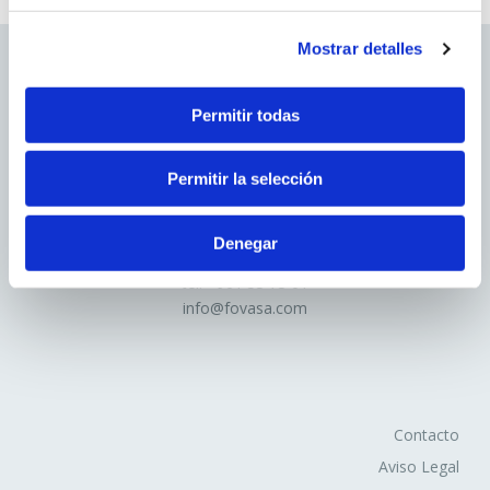
que no es gestionado por el editor, sino por otra entidad
que trata los datos obtenidos través de las cookies.
Mostrar detalles
2. En función de la duración de la cookie:
Permitir todas
Cookies de sesión
: Son un tipo de cookies diseñadas
para recabar y almacenar datos mientras el usuario
Permitir la selección
accede a una página web.
Cookies persistentes
: Son un tipo de cookies en el
Avd.Comarques Pais Valencià, 39
que los datos siguen almacenados en el terminal y
Denegar
46930 Quart de Poblet
pueden ser accedidos y tratados durante un periodo
tel. +
961 53 73 01
definido por el responsable de la cookie, y que puede ir
info@fovasa.com
de unos minutos a varios años.
3. En función de la finalidad de la cookie:
Cookies de análisis
: Son aquéllas que bien tratadas
Contacto
por nosotros o por terceros, nos permiten cuantificar el
Aviso Legal
número de usuarios y así realizar la medición y análisis