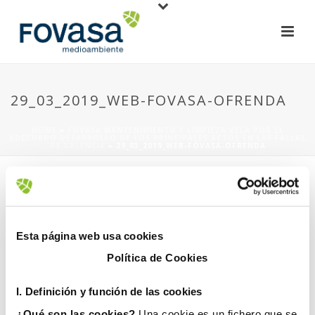
29_03_2019_WEB-FOVASA-OFRENDA
HOME
»
FOVASA MANTENIMIENTO Y LIMPIEZA VELA POR EL
ADECUADO DESARROLLO DE LOS PRINCIPALES ACTOS EN LAS FALLAS
DE VALENCIA
»
29_03_2019_WEB-FOVASA-OFRENDA
Esta página web usa cookies
Política de Cookies
11 abril, 2019
I. D
efinición y función de las cookies
¿Qué son las cookies?
Una cookie es un fichero que se