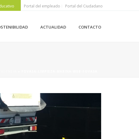
ducativo
Portal del empleado
Portal del Ciudadano
STENIBILIDAD
ACTUALIDAD
CONTACTO
VALENCIA
»
FOVASA-LIMPIEZA-MARINA-WEB-FOVASA