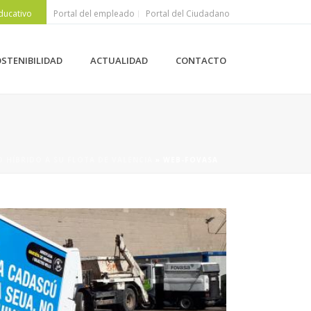
ducativo
Portal del empleado
Portal del Ciudadano
STENIBILIDAD
ACTUALIDAD
CONTACTO
 HÍBRIDO A SU FLOTA DE VALENCIA
»
WEB-FOVASA