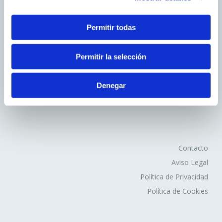
2. En función de la duración de la cookie:
Permitir todas
Cookies de sesión
: Son un tipo de cookies diseñadas
para recabar y almacenar datos mientras el usuario
Avd.Comarques Pais Valencià, 39
Permitir la selección
accede a una página web.
46930 Quart de Poblet
Cookies persistentes
: Son un tipo de cookies en el
tel. +
961 53 73 01
que los datos siguen almacenados en el terminal y
Denegar
info@fovasa.com
pueden ser accedidos y tratados durante un periodo
definido por el responsable de la cookie, y que puede ir
de unos minutos a varios años.
3. En función de la finalidad de la cookie:
Contacto
Aviso Legal
Cookies de análisis
: Son aquéllas que bien tratadas
Política de Privacidad
por nosotros o por terceros, nos permiten cuantificar el
Política de Cookies
número de usuarios y así realizar la medición y análisis
estadístico de la utilización que hacen los usuarios del
servicio ofertado. Para ello se analiza su navegación en