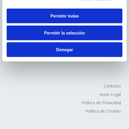
2. En función de la duración de la cookie:
Permitir todas
Cookies de sesión
: Son un tipo de cookies diseñadas
para recabar y almacenar datos mientras el usuario
Avd.Comarques Pais Valencià, 39
Permitir la selección
accede a una página web.
46930 Quart de Poblet
Cookies persistentes
: Son un tipo de cookies en el
tel. +
961 53 73 01
que los datos siguen almacenados en el terminal y
Denegar
info@fovasa.com
pueden ser accedidos y tratados durante un periodo
definido por el responsable de la cookie, y que puede ir
de unos minutos a varios años.
3. En función de la finalidad de la cookie:
Contacto
Aviso Legal
Cookies de análisis
: Son aquéllas que bien tratadas
Política de Privacidad
por nosotros o por terceros, nos permiten cuantificar el
Política de Cookies
número de usuarios y así realizar la medición y análisis
estadístico de la utilización que hacen los usuarios del
servicio ofertado. Para ello se analiza su navegación en