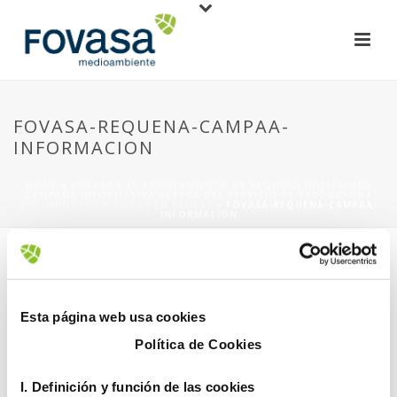
FOVASA-REQUENA-CAMPAA-
INFORMACION
HOME
»
FOVASA Y EL AYUNTAMIENTO DE REQUENA INICIAN UNA
CAMPAÑA INFORMATIVA ACERCA DEL SERVICIO DE RECOGIDA DE
VOLUMINOSOS Y PODAS EN ALDEAS
»
FOVASA-REQUENA-CAMPAA-
INFORMACION
Esta página web usa cookies
Política de Cookies
15 julio, 2020
I. D
efinición y función de las cookies