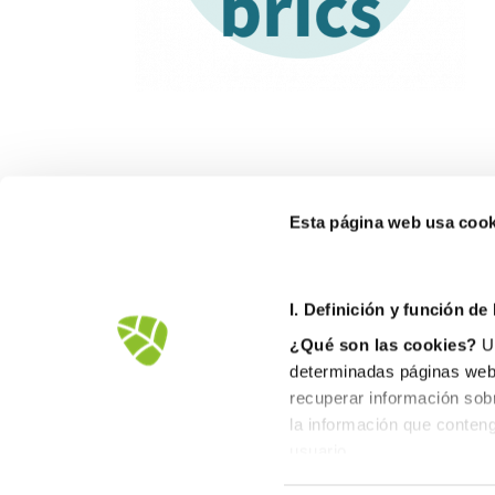
Esta página web usa cook
I. D
efinición y función de
¿Qué son las cookies?
Un
determinadas páginas web.
recuperar información sob
la información que conteng
Avd.Comarques Pais Valencià, 39
usuario.
46930 Quart de Poblet
II. Tipos de cookies
tel. +
961 53 73 01