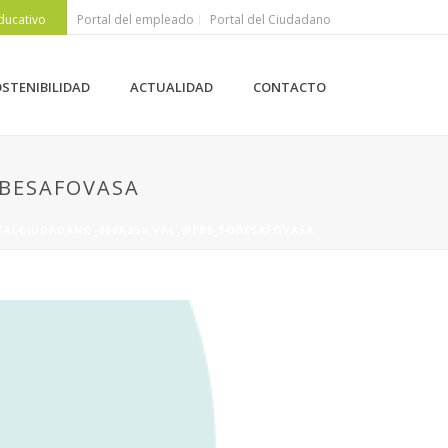
ducativo
Portal del empleado
Portal del Ciudadano
STENIBILIDAD
ACTUALIDAD
CONTACTO
OBESAFOVASA
RTALCIUDADANO_250X250_VAL_WEBS_FOBESAFOVASA