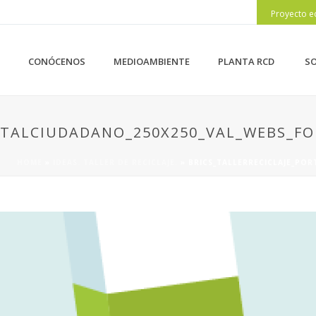
Proyecto e
CONÓCENOS
MEDIOAMBIENTE
PLANTA RCD
SO
ORTALCIUDADANO_250X250_VAL_WEBS_F
HOME
»
IDEAS. TALLER DE RECICLAJE.
»
BRICS_TALLERRECICLAJE_PO