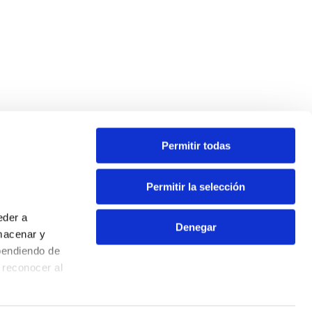
Permitir todas
Permitir la selección
eder a
Denegar
macenar y
pendiendo de
Contacto
 reconocer al
Aviso Legal
Política de Privacidad