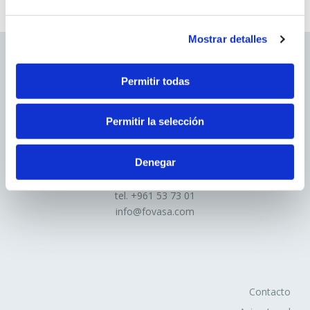
que no es gestionado por el editor, sino por otra entidad
que trata los datos obtenidos través de las cookies.
Mostrar detalles
2. En función de la duración de la cookie:
Permitir todas
Cookies de sesión
: Son un tipo de cookies diseñadas
para recabar y almacenar datos mientras el usuario
Permitir la selección
accede a una página web.
Cookies persistentes
: Son un tipo de cookies en el
que los datos siguen almacenados en el terminal y
Denegar
Avd.Comarques Pais Valencià, 39
pueden ser accedidos y tratados durante un periodo
46930 Quart de Poblet
tel. +
961 53 73 01
definido por el responsable de la cookie, y que puede ir
info@fovasa.com
de unos minutos a varios años.
3. En función de la finalidad de la cookie:
Cookies de análisis
: Son aquéllas que bien tratadas
Contacto
por nosotros o por terceros, nos permiten cuantificar el