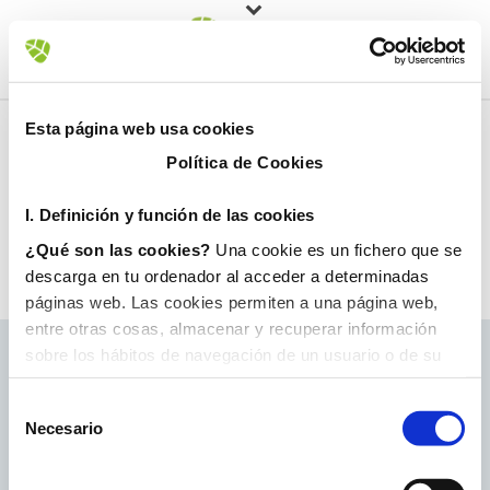
Esta página web usa cookies
Política de Cookies
I. D
efinición y función de las cookies
¿Qué son las cookies?
Una cookie es un fichero que se
descarga en tu ordenador al acceder a determinadas
páginas web. Las cookies permiten a una página web,
entre otras cosas, almacenar y recuperar información
sobre los hábitos de navegación de un usuario o de su
equipo y, dependiendo de la información que contengan y
de la forma en que utilice su equipo, pueden utilizarse
Necesario
para reconocer al usuario.
II. Tipos de cookies