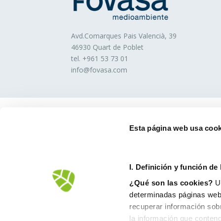
Avd.Comarques Pais Valencià, 39
46930 Quart de Poblet
tel. +
961 53 73 01
info@fovasa.com
Esta página web usa cook
I. D
efinición y función de
¿Qué son las cookies?
Un
determinadas páginas web.
recuperar información sob
la información que conteng