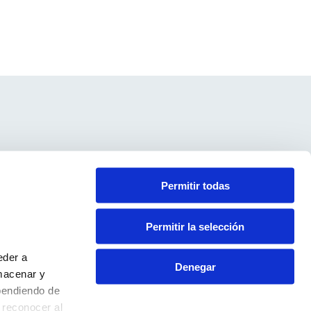
Contacto
Permitir todas
Aviso Legal
Política de Privacidad
Permitir la selección
Política de Cookies
eder a
Denegar
macenar y
pendiendo de
 reconocer al