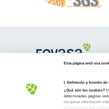
Esta página web usa cook
Avd.Comarques Pais Valencià, 39
46930 Quart de Poblet
tel. +
961 53 73 01
I. D
efinición y función de
info@fovasa.com
¿Qué son las cookies?
Un
determinadas páginas web.
recuperar información sob
la información que conteng