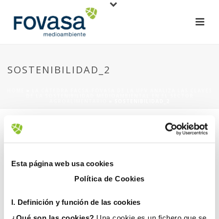
SOSTENIBILIDAD_2
HOME
»
LA CÁTEDRA FACSA-FOVASA DE LA UPV ANALIZA LAS CLAVES
DE LA SOSTENIBILIDAD MEDIOAMBIENTAL EN EL SECTOR
AGROALIMENTARIO
»
SOSTENIBILIDAD_2
Esta página web usa cookies
Política de Cookies
20 mayo, 2022
I. D
efinición y función de las cookies
¿Qué son las cookies?
Una cookie es un fichero que se