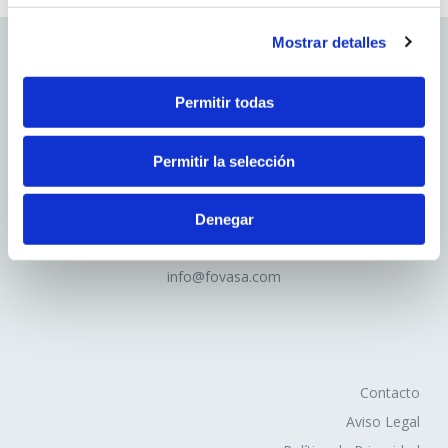
que no es gestionado por el editor, sino por otra entidad
que trata los datos obtenidos través de las cookies.
Mostrar detalles
2. En función de la duración de la cookie:
Permitir todas
Cookies de sesión
: Son un tipo de cookies diseñadas
para recabar y almacenar datos mientras el usuario
Permitir la selección
accede a una página web.
Cookies persistentes
: Son un tipo de cookies en el
Avd.Comarques Pais Valencià, 39
que los datos siguen almacenados en el terminal y
Denegar
46930 Quart de Poblet
pueden ser accedidos y tratados durante un periodo
tel. +
961 53 73 01
definido por el responsable de la cookie, y que puede ir
info@fovasa.com
de unos minutos a varios años.
3. En función de la finalidad de la cookie:
Cookies de análisis
: Son aquéllas que bien tratadas
Contacto
por nosotros o por terceros, nos permiten cuantificar el
Aviso Legal
número de usuarios y así realizar la medición y análisis