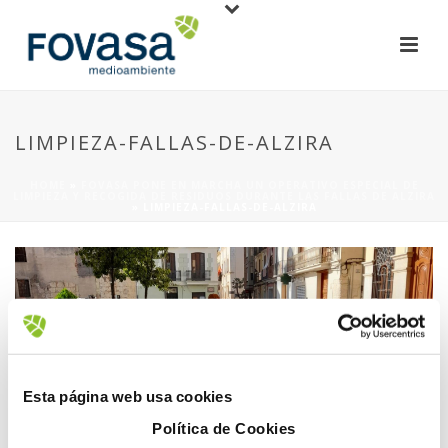
LIMPIEZA-FALLAS-DE-ALZIRA
HOME
»
FOVASA PONE EN MARCHA UN OPERATIVO ESPECIAL DE
LIMPIEZA Y RECOGIDA DE RESIDUOS DURANTE LAS FALLAS DE ALZIRA
»
LIMPIEZA-FALLAS-DE-ALZIRA
22 octubre, 2021
Esta página web usa cookies
Política de Cookies