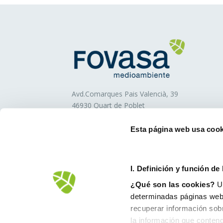
Avd.Comarques Pais Valencià, 39
46930 Quart de Poblet
tel. +
961 53 73 01
info@fovasa.com
Esta página web usa cook
I. D
efinición y función de
¿Qué son las cookies?
Un
determinadas páginas web.
recuperar información sob
la información que conteng