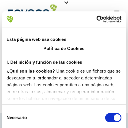
Esta página web usa cookies
Política de Cookies
I. D
efinición y función de las cookies
¿Qué son las cookies?
Una cookie es un fichero que se
descarga en tu ordenador al acceder a determinadas
páginas web. Las cookies permiten a una página web,
entre otras cosas, almacenar y recuperar información
sobre los hábitos de navegación de un usuario o de su
equipo y, dependiendo de la información que contengan y
de la forma en que utilice su equipo, pueden utilizarse
Necesario
para reconocer al usuario.
II. Tipos de cookies