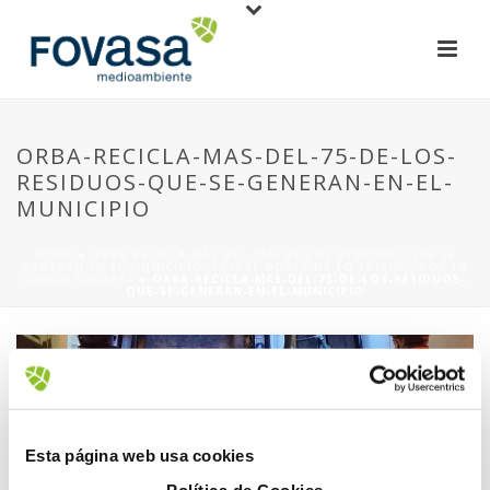
ORBA-RECICLA-MAS-DEL-75-DE-LOS-
RESIDUOS-QUE-SE-GENERAN-EN-EL-
MUNICIPIO
HOME
»
ORBA RECICLA MÁS DEL 75% DE LOS RESIDUOS QUE SE
GENERAN EN EL MUNICIPIO, CASI EL DOBLE DE LO EXIGIDO POR LA
UNIÓN EUROPEA
»
ORBA-RECICLA-MAS-DEL-75-DE-LOS-RESIDUOS-
QUE-SE-GENERAN-EN-EL-MUNICIPIO
Esta página web usa cookies
Política de Cookies