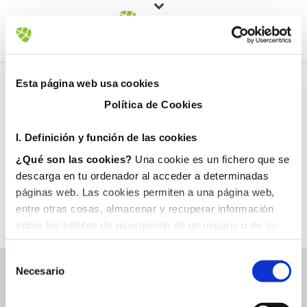
Esta página web usa cookies
Política de Cookies
I. D
efinición y función de las cookies
¿Qué son las cookies?
Una cookie es un fichero que se
descarga en tu ordenador al acceder a determinadas
páginas web. Las cookies permiten a una página web,
entre otras cosas, almacenar y recuperar información
sobre los hábitos de navegación de un usuario o de su
equipo y, dependiendo de la información que contengan y
de la forma en que utilice su equipo, pueden utilizarse
Necesario
para reconocer al usuario.
II. Tipos de cookies