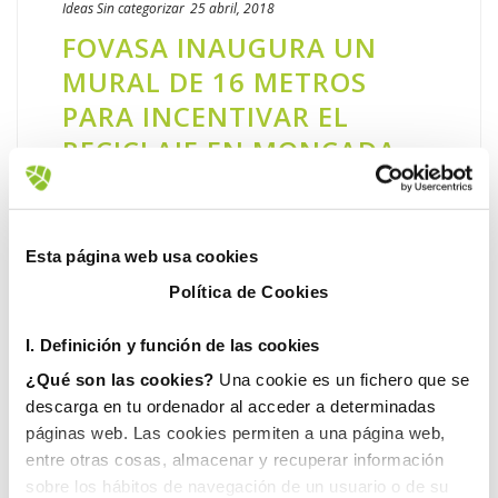
Ideas
Sin categorizar
25 abril, 2018
FOVASA INAUGURA UN
MURAL DE 16 METROS
PARA INCENTIVAR EL
RECICLAJE EN MONCADA
FOVASA, la empresa especializada en la
gestión integral de servicios relacionados
con el medio ambiente, ha inaugurado un
Esta página web usa cookies
mural de pintura en Moncada para
Política de Cookies
incentivar el reciclaje. La obra, que ha [...]
I. D
efinición y función de las cookies
LEER MÁS
¿Qué son las cookies?
Una cookie es un fichero que se
descarga en tu ordenador al acceder a determinadas
páginas web. Las cookies permiten a una página web,
entre otras cosas, almacenar y recuperar información
sobre los hábitos de navegación de un usuario o de su