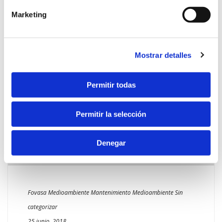
Mantenimiento y Limpieza han asumido
Cookies de tercero
: Son aquéllas que se envían al
Marketing
estos [...]
equipo terminal del usuario desde un equipo o dominio
que no es gestionado por el editor, sino por otra entidad
LEER MÁS
que trata los datos obtenidos través de las cookies.
Mostrar detalles
2. En función de la duración de la cookie:
Permitir todas
Cookies de sesión
: Son un tipo de cookies diseñadas
para recabar y almacenar datos mientras el usuario
Permitir la selección
accede a una página web.
Cookies persistentes
: Son un tipo de cookies en el
que los datos siguen almacenados en el terminal y
Denegar
pueden ser accedidos y tratados durante un periodo
definido por el responsable de la cookie, y que puede ir
de unos minutos a varios años.
Fovasa Medioambiente
Mantenimiento
Medioambiente
Sin
3. En función de la finalidad de la cookie:
categorizar
25 junio, 2018