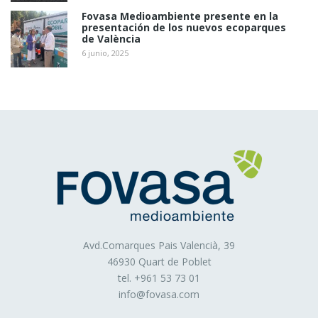
Fovasa Medioambiente presente en la
identificar la sesión, acceder a partes de acceso
presentación de los nuevos ecoparques
restringido, recordar los elementos que integran un
de València
pedido, realizar el proceso de compra de un pedido,
6 junio, 2025
realizar la solicitud de inscripción o participación en un
evento, utilizar elementos de seguridad durante la
navegación, almacenar contenidos para la difusión de
videos o sonido o compartir contenidos a través de redes
sociales
Cookies de personalización
: Son aquéllas que
permiten al usuario acceder al servicio con algunas
características de carácter general predefinidas en
función de una serie de criterios en el terminal del
usuario como por ejemplo serian el idioma, el tipo de
navegador a través del cual accede al servicio, la
Avd.Comarques Pais Valencià, 39
configuración regional desde donde accede al servicio,
46930 Quart de Poblet
etc.
tel. +
961 53 73 01
info@fovasa.com
III. Cookies utilizadas en las webs de FOMENTO