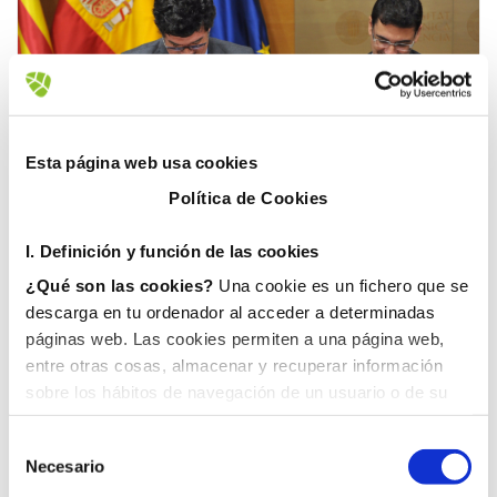
Esta página web usa cookies
Política de Cookies
I. D
efinición y función de las cookies
Fovasa Medioambiente
Medioambiente
15 enero, 2019
FACSA, FOVASA Y LA UPV
¿Qué son las cookies?
Una cookie es un fichero que se
descarga en tu ordenador al acceder a determinadas
CREAN UNA CÁTEDRA DE
páginas web. Las cookies permiten a una página web,
EMPRESA DE ECONOMÍA
entre otras cosas, almacenar y recuperar información
CIRCULAR ASOCIADA A LA
sobre los hábitos de navegación de un usuario o de su
GESTIÓN DEL AGUA Y LOS
equipo y, dependiendo de la información que contengan y
de la forma en que utilice su equipo, pueden utilizarse
RESIDUOS
Necesario
para reconocer al usuario.