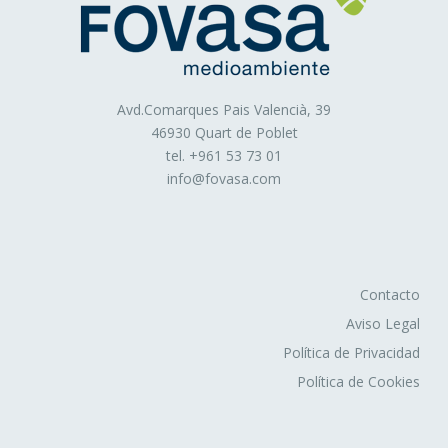
Cookies de publicidad comportamental
: Son
aquéllas que permiten la gestión, de la forma más eficaz
posible, de los espacios publicitarios que, en su caso, el
editor haya incluido en una página web, aplicación o
plataforma desde la que presta el servicio solicitado.
Avd.Comarques Pais Valencià, 39
Estas cookies almacenan información del
46930 Quart de Poblet
comportamiento de los usuarios obtenida a través de la
tel. +
961 53 73 01
observación continuada de sus hábitos de navegación, lo
info@fovasa.com
que permite desarrollar un perfil específico para mostrar
publicidad en función del mismo.
Asimismo, es posible que al visitar alguna página web o
al abrir algún email donde se publique algún anuncio o
alguna promoción sobre nuestros productos o servicios
Contacto
se instale en tu navegador alguna cookie que nos sirve
Aviso Legal
para mostrarte posteriormente publicidad relacionada con
Política de Privacidad
la búsqueda que hayas realizado, desarrollar un control
Política de Cookies
de nuestros anuncios en relación, por ejemplo, con el
número de veces que son vistos, donde aparecen, a qué
hora se ven, etc.