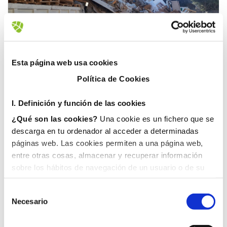
Esta página web usa cookies
Política de Cookies
Fovasa Medioambiente
Limpieza
Medioambiente
Reciclaje
I. D
efinición y función de las cookies
Residuos
¿Qué son las cookies?
Una cookie es un fichero que se
27 febrero, 2019
descarga en tu ordenador al acceder a determinadas
​CEVISAMA CONFÍA DE
páginas web. Las cookies permiten a una página web,
NUEVO A FOVASA LAS
entre otras cosas, almacenar y recuperar información
sobre los hábitos de navegación de un usuario o de su
LABORES DE LIMPIEZA Y
equipo y, dependiendo de la información que contengan y
RECOGIDA DE RESIDUOS
de la forma en que utilice su equipo, pueden utilizarse
Necesario
para reconocer al usuario.
Cevisama, el salón internacional de cerámica,
II. Tipos de cookies
baño y piedra natural que se celebra