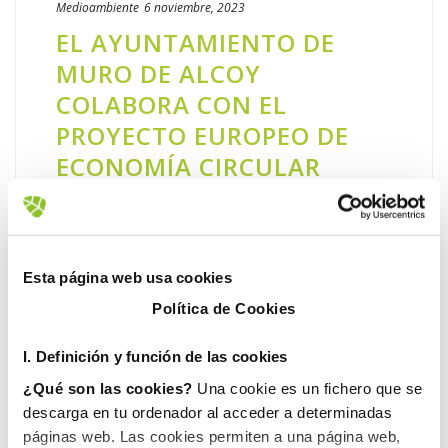
Medioambiente
6 noviembre, 2023
EL AYUNTAMIENTO DE
MURO DE ALCOY
COLABORA CON EL
PROYECTO EUROPEO DE
ECONOMÍA CIRCULAR
‘SYMSITES’ A TRAVÉS DE
FOVASA Y FACSA
Avanzar hacia una economía circular que
Esta página web usa cookies
cierre el ciclo de los materiales es el objetivo
Política de Cookies
del proyecto SYMSITES en el que colaboran
Fovasa Medioambiente y Facsa. Gracias a
I. D
efinición y función de las cookies
este proyecto se han [...]
¿Qué son las cookies?
Una cookie es un fichero que se
descarga en tu ordenador al acceder a determinadas
LEER MÁS
páginas web. Las cookies permiten a una página web,