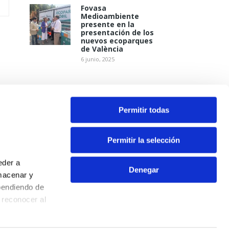
Fovasa
Medioambiente
presente en la
presentación de los
nuevos ecoparques
de València
6 junio, 2025
Permitir todas
Permitir la selección
eder a
Denegar
macenar y
pendiendo de
Contacto
 reconocer al
Aviso Legal
Política de Privacidad