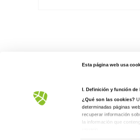
Esta página web usa cook
I. D
efinición y función de
¿Qué son las cookies?
Un
determinadas páginas web.
recuperar información sob
la información que conteng
Avd.Comarques Pais Valencià, 39
usuario.
46930 Quart de Poblet
II. Tipos de cookies
tel. +
961 53 73 01