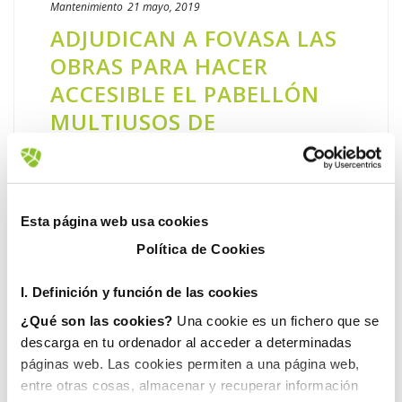
Mantenimiento
21 mayo, 2019
ADJUDICAN A FOVASA LAS
OBRAS PARA HACER
ACCESIBLE EL PABELLÓN
MULTIUSOS DE
VILAMARXANT
La empresa instalará un ascensor en la
parte exterior del polideportivo, además de
Esta página web usa cookies
sustituir las pasarelas actuales por nuevas
Política de Cookies
rampas El pabellón multiusos de
Vilamarxant mejorará en breve su [...]
I. D
efinición y función de las cookies
¿Qué son las cookies?
Una cookie es un fichero que se
LEER MÁS
descarga en tu ordenador al acceder a determinadas
páginas web. Las cookies permiten a una página web,
entre otras cosas, almacenar y recuperar información