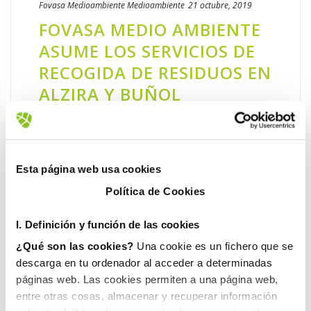
Fovasa Medioambiente
Medioambiente
21 octubre, 2019
FOVASA MEDIO AMBIENTE
ASUME LOS SERVICIOS DE
RECOGIDA DE RESIDUOS EN
ALZIRA Y BUÑOL
FOVASA Medio Ambiente amplía su
presencia en la provincia de Valencia. La
compañía ha resultado recientemente
Esta página web usa cookies
adjudicataria de diferentes servicios
Política de Cookies
relacionados con la recogida de residuos en
las [...]
I. D
efinición y función de las cookies
¿Qué son las cookies?
Una cookie es un fichero que se
LEER MÁS
descarga en tu ordenador al acceder a determinadas
páginas web. Las cookies permiten a una página web,
entre otras cosas, almacenar y recuperar información