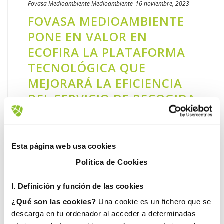
Fovasa Medioambiente
Medioambiente
16 noviembre, 2023
FOVASA MEDIOAMBIENTE
PONE EN VALOR EN
ECOFIRA LA PLATAFORMA
TECNOLÓGICA QUE
MEJORARÁ LA EFICIENCIA
DEL SERVICIO DE RECOGIDA
DE RESIDUOS Y LIMPIEZA
DE VALÈNCIA
Esta página web usa cookies
Sostenibilidad, eficiencia y tecnología son los
tres pilares bajo los que se sustenta la hoja
Política de Cookies
de ruta del nuevo servicio de recogida de
I. D
efinición y función de las cookies
residuos y limpieza que el Ayuntamiento de
València ha [...]
¿Qué son las cookies?
Una cookie es un fichero que se
descarga en tu ordenador al acceder a determinadas