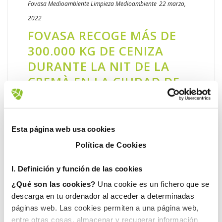
Fovasa Medioambiente
Limpieza
Medioambiente
22 marzo,
2022
FOVASA RECOGE MÁS DE
300.000 KG DE CENIZA
DURANTE LA NIT DE LA
CREMÀ EN LA CIUDAD DE
VALÈNCIA
Las Fallas 2022 son ya historia y València
vuelve a su estado habitual tras intensos
Esta página web usa cookies
días de fiesta y tradición en los que Fovasa
Política de Cookies
Medioambiente y Fovasa Facility Services
han tenido un papel muy [...]
I. D
efinición y función de las cookies
¿Qué son las cookies?
Una cookie es un fichero que se
LEER MÁS
descarga en tu ordenador al acceder a determinadas
páginas web. Las cookies permiten a una página web,
entre otras cosas, almacenar y recuperar información