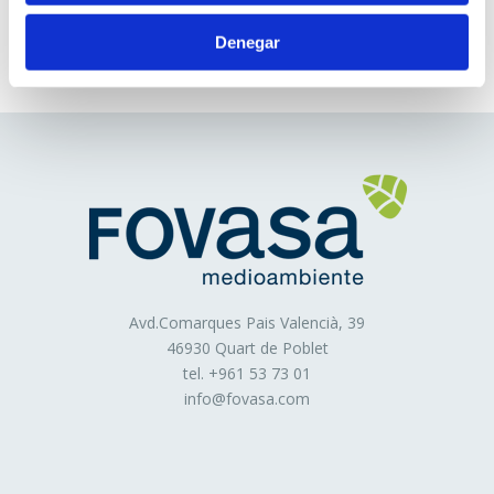
de València
Cookies persistentes
: Son un tipo de cookies en el
6 junio, 2025
que los datos siguen almacenados en el terminal y
Denegar
pueden ser accedidos y tratados durante un periodo
definido por el responsable de la cookie, y que puede ir
de unos minutos a varios años.
3. En función de la finalidad de la cookie:
Cookies de análisis
: Son aquéllas que bien tratadas
por nosotros o por terceros, nos permiten cuantificar el
número de usuarios y así realizar la medición y análisis
estadístico de la utilización que hacen los usuarios del
Avd.Comarques Pais Valencià, 39
servicio ofertado. Para ello se analiza su navegación en
46930 Quart de Poblet
nuestra página web con el fin de mejorar la oferta de
tel. +
961 53 73 01
productos o servicios que le ofrecemos.
info@fovasa.com
Cookies publicitarias
: Son aquéllas que permiten la
gestión, de la forma más eficaz posible, de los espacios
publicitarios que, en su caso, el editor haya incluido en
una página web, aplicación o plataforma desde la que