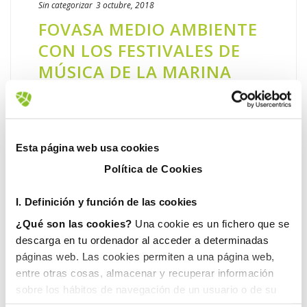
Sin categorizar
3 octubre, 2018
FOVASA MEDIO AMBIENTE
CON LOS FESTIVALES DE
MÚSICA DE LA MARINA
• ‘Love the tuenti´s’ y ‘Brunch – in the park’
confían a la compañía los trabajos de
limpieza y recogida de residuos de los
Esta página web usa cookies
eventos La Marina de Valencia se convirtió el
pasado septiembre en el [...]
Política de Cookies
I. D
efinición y función de las cookies
LEER MÁS
¿Qué son las cookies?
Una cookie es un fichero que se
descarga en tu ordenador al acceder a determinadas
páginas web. Las cookies permiten a una página web,
entre otras cosas, almacenar y recuperar información
sobre los hábitos de navegación de un usuario o de su
Buscar
equipo y, dependiendo de la información que contengan y